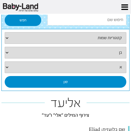
דף הבית
/
כל השמות
/
אליעד
אליעד
צירוף המילים "אלי" ו"עד"
שם בלועזית:
Eliad