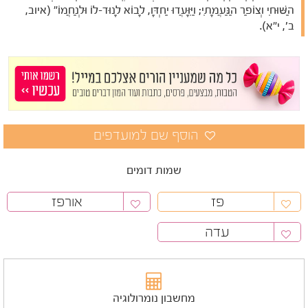
הַשּׁוּחִי וְצוֹפַר הַנַּעֲמָתִי; וַיִּוָּעֲדוּ יַחְדָּו, לָבוֹא לָנוּד-לוֹ וּלְנַחֲמוֹ" (איוב,
ב', י"א).
שמות דומים
פז
אורפז
עדה
מחשבון נומרולוגיה