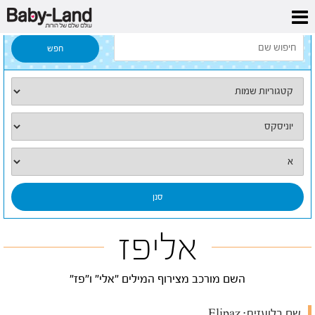
דף הבית
/
כל השמות
/
אליפז
אליפז
השם מורכב מצירוף המילים "אלי" ו"פז"
שם בלועזית:
Elipaz