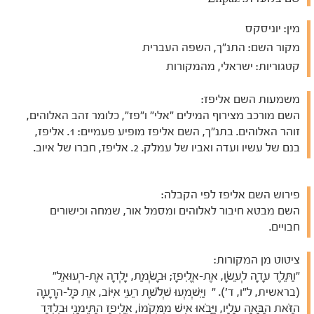
מין:
יוניסקס
מקור השם:
התנ"ך, השפה העברית
קטגוריות:
ישראלי, מהמקורות
משמעות השם אליפז:
השם מורכב מצירוף המילים "אלי" ו"פז", כלומר זהב האלוהים,
זוהר האלוהים. בתנ"ך, השם אליפז מופיע פעמיים: 1. אליפז,
בנם של עשיו ועדה ואביו של עמלק. 2. אליפז, חברו של איוב.
פירוש השם אליפז לפי הקבלה:
השם מבטא חיבור לאלוהים ומסמל אור, שמחה וכישורים
חבויים.
ציטוט מן המקורות:
"וַתֵּלֶד עָדָה לְעֵשָׂו, אֶת-אֱלִיפָז; וּבָשְׂמַת, יָלְדָה אֶת-רְעוּאֵל"
(בראשית, ל"ו, ד'). " וַיִּשְׁמְעוּ שְׁלֹשֶׁת רֵעֵי אִיּוֹב, אֵת כָּל-הָרָעָה
הַזֹּאת הַבָּאָה עָלָיו, וַיָּבֹאוּ אִישׁ מִמְּקֹמוֹ, אֱלִיפַז הַתֵּימָנִי וּבִלְדַּד