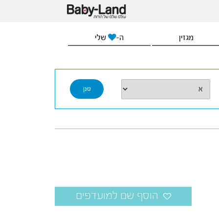
מגזין
ה-
שלי