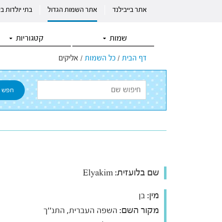
אתר בייבילנד
אתר השמות הגדול
בתי יולדות ב
שמות
קטגוריות
דף הבית
/
כל השמות
/
אליקים
שם בלועזית:
Elyakim
מין:
בן
מקור השם:
השפה העברית, התנ''ך