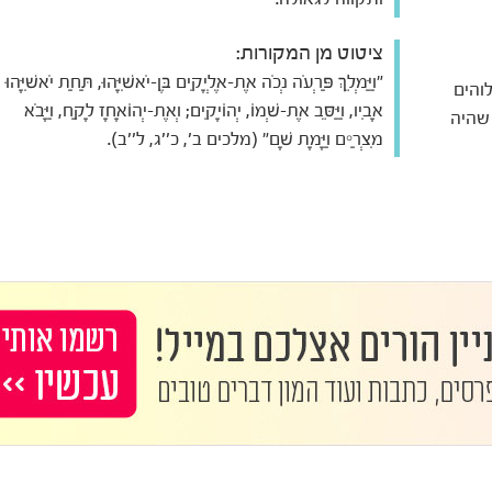
ציטוט מן המקורות:
"וַיַּמְלֵךְ פַּרְעֹה נְכֹה אֶת-אֶלְיָקִים בֶּן-יֹאשִׁיָּהוּ, תַּחַת יֹאשִׁיָּהוּ
והים
אָבִיו, וַיַּסֵּב אֶת-שְׁמוֹ, יְהוֹיָקִים; וְאֶת-יְהוֹאָחָז לָקַח, וַיָּבֹא
 שהיה
מִצְרַיִם וַיָּמָת שָׁם" (מלכים ב', כ''ג, ל''ב).