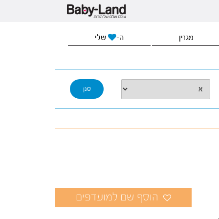
מגזין
ה-
שלי