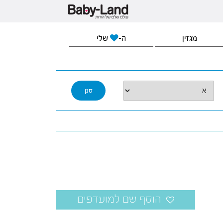
מגזין
ה-
שלי