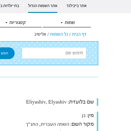
אתר בייבילנד
אתר השמות הגדול
בתי יולדות ב
שמות
קטגוריות
דף הבית
/
כל השמות
/
אלישיב
שם בלועזית:
Eliyashiv, Elyashiv
מין:
בן
מקור השם:
השפה העברית, התנ''ך