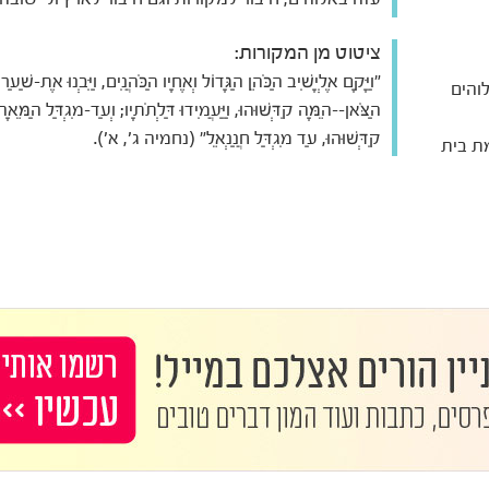
ציטוט מן המקורות:
"וַיָּקָם אֶלְיָשִׁיב הַכֹּהֵן הַגָּדוֹל וְאֶחָיו הַכֹּהֲנִים, וַיִּבְנוּ אֶת-שַׁעַר
והים
הַצֹּאן--הֵמָּה קִדְּשׁוּהוּ, וַיַּעֲמִידוּ דַּלְתֹתָיו; וְעַד-מִגְדַּל הַמֵּאָה
קִדְּשׁוּהוּ, עַד מִגְדַּל חֲנַנְאֵל" (נחמיה ג', א').
ת בית