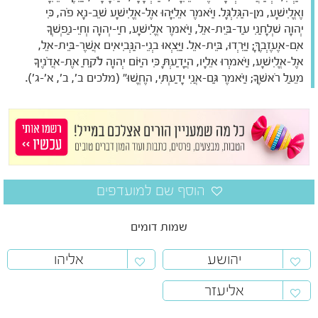
וֶאֱלִישָׁע, מִן-הַגִּלְגָּל. וַיֹּאמֶר אֵלִיָּהוּ אֶל-אֱלִישָׁע שֵׁב-נָא פֹה, כִּי
יְהוָה שְׁלָחַנִי עַד-בֵּית-אֵל, וַיֹּאמֶר אֱלִישָׁע, חַי-יְהוָה וְחֵי-נַפְשְׁךָ
אִם-אֶעֶזְבֶךָּ; וַיֵּרְדוּ, בֵּית-אֵל. וַיֵּצְאוּ בְנֵי-הַנְּבִיאִים אֲשֶׁר-בֵּית-אֵל,
אֶל-אֱלִישָׁע, וַיֹּאמְרוּ אֵלָיו, הֲיָדַעְתָּ כִּי הַיּוֹם יְהוָה לֹקֵחַ אֶת-אֲדֹנֶיךָ
מֵעַל רֹאשֶׁךָ; וַיֹּאמֶר גַּם-אֲנִי יָדַעְתִּי, הֶחֱשׁוּ" (מלכים ב', ב', א'-ג').
שמות דומים
יהושע
אליהו
אליעזר