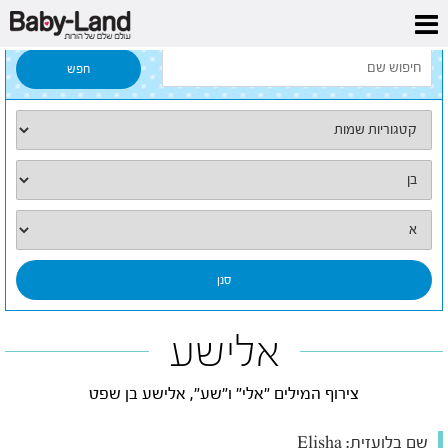
דף הבית
/
כל השמות
/
אלישע
אלישע
צירוף המילים "אלי" ו"שע", אלישע בן שפט
שם בלועזית:
Elisha