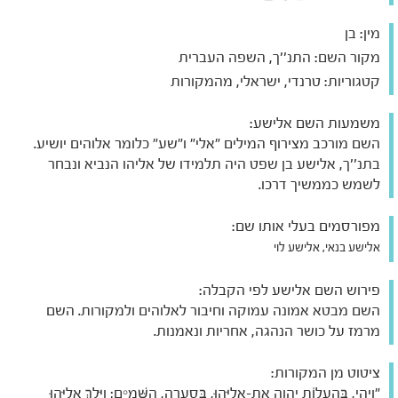
מין:
בן
מקור השם:
התנ''ך, השפה העברית
קטגוריות:
טרנדי, ישראלי, מהמקורות
משמעות השם אלישע:
השם מורכב מצירוף המילים "אלי" ו"שע" כלומר אלוהים יושיע.
בתנ''ך, אלישע בן שפט היה תלמידו של אליהו הנביא ונבחר
לשמש כממשיך דרכו.
מפורסמים בעלי אותו שם:
אלישע בנאי, אלישע לוי
פירוש השם אלישע לפי הקבלה:
השם מבטא אמונה עמוקה וחיבור לאלוהים ולמקורות. השם
מרמז על כושר הנהגה, אחריות ונאמנות.
ציטוט מן המקורות:
"וַיְהִי, בְּהַעֲלוֹת יְהוָה אֶת-אֵלִיָּהוּ, בַּסְעָרָה, הַשָּׁמָיִם; וַיֵּלֶךְ אֵלִיָּהוּ