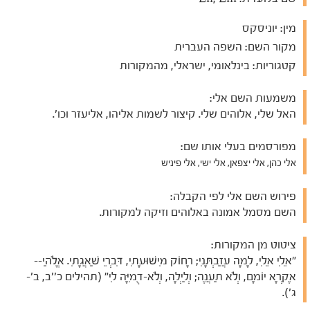
מין:
יוניסקס
מקור השם:
השפה העברית
קטגוריות:
בינלאומי, ישראלי, מהמקורות
משמעות השם אלי:
האל שלי, אלוהים שלי. קיצור לשמות אליהו, אליעזר וכו'.
מפורסמים בעלי אותו שם:
אלי כהן, אלי יצפאן, אלי ישי, אלי פיניש
פירוש השם אלי לפי הקבלה:
השם מסמל אמונה באלוהים וזיקה למקורות.
ציטוט מן המקורות:
"אֵלִי אֵלִי, לָמָה עֲזַבְתָּנִי; רָחוֹק מִישׁוּעָתִי, דִּבְרֵי שַׁאֲגָתִי. אֱלֹהַי--
אֶקְרָא יוֹמָם, וְלֹא תַעֲנֶה; וְלַיְלָה, וְלֹא-דֻמִיָּה לִי" (תהילים כ''ב, ב'-
ג').