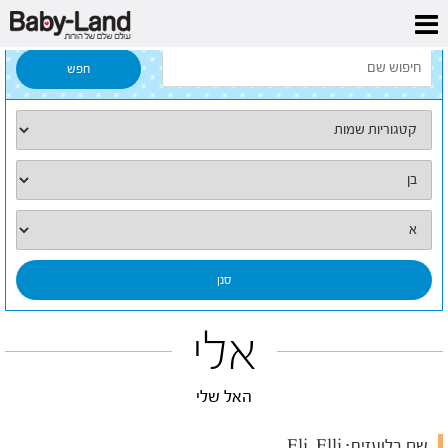
דף הבית
/
כל השמות
/
אלי
אלי
האל שלי
שם בלועזית:
Eli, Elli