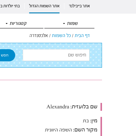
אתר בייבילנד
אתר השמות הגדול
בתי יולדות ב
שמות
קטגוריות
דף הבית
/
כל השמות
/
אלכסנדרה
שם בלועזית:
Alexandra
מין:
בת
מקור השם:
השפה היוונית