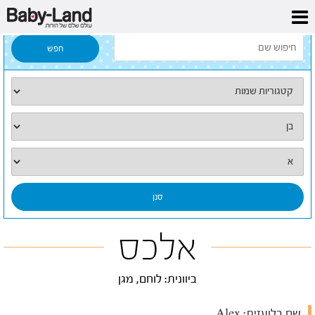
דף הבית
/
כל השמות
/
אלכס
אלכס
ביוונית: לוחם, מגן
שם בלועזית:
Alex