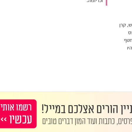
וכריזמה.
, קרן
ס
חטף
יו