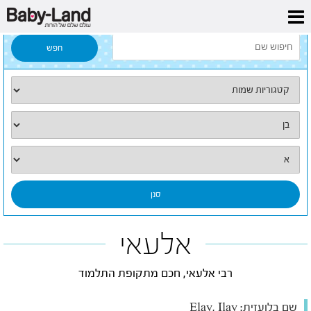
דף הבית
/
כל השמות
/
אלעאי
אלעאי
רבי אלעאי, חכם מתקופת התלמוד
שם בלועזית:
Elay, Ilay