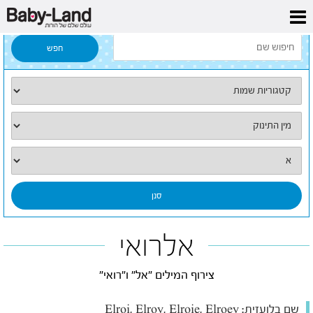
דף הבית
/
כל השמות
/
אלרואי
אלרואי
צירוף המילים "אל" ו"רואי"
שם בלועזית:
Elroi, Elroy, Elroie, Elroey