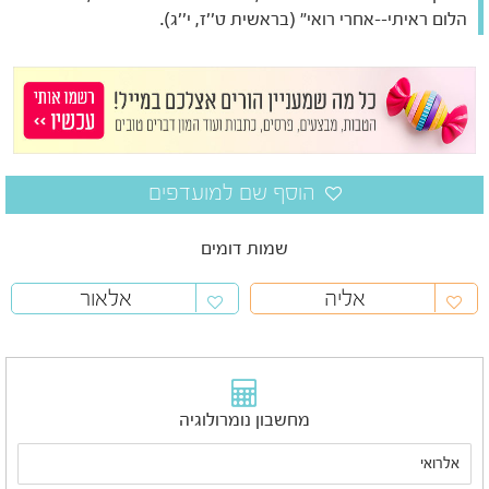
הלום ראיתי--אחרי רואי" (בראשית ט''ז, י''ג).
שמות דומים
אליה
אלאור
מחשבון נומרולוגיה