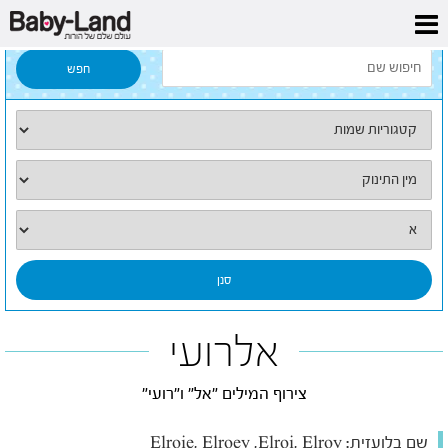
דף הבית
/
כל השמות
/
אלרועי
אלרועי
צירוף המילים "אל" ו"רועי"
שם בלועזית:
Elroie, Elroey ,Elroi, Elroy