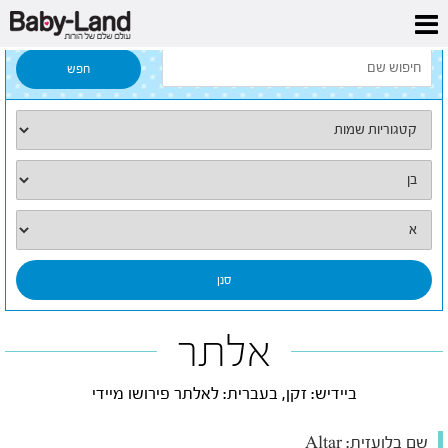
דף הבית
/
כל השמות
/
אלתר
אלתר
ביידיש: זקן, בעברית: לאלתר פירושו מיידי
שם בלועזית:
Altar