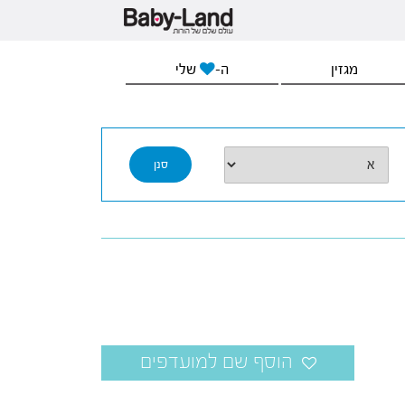
מגזין
ה-
שלי