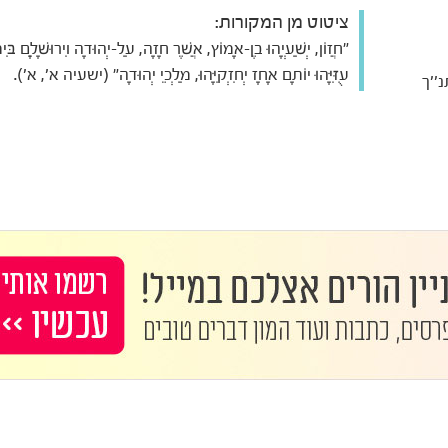
ציטוט מן המקורות:
"חֲזוֹן, יְשַׁעְיָהוּ בֶן-אָמוֹץ, אֲשֶׁר חָזָה, עַל-יְהוּדָה וִירוּשָׁלִָם בִּימ
עֻזִּיָּהוּ יוֹתָם אָחָז יְחִזְקִיָּהוּ, מַלְכֵי יְהוּדָה" (ישעיה א', א').
''ך