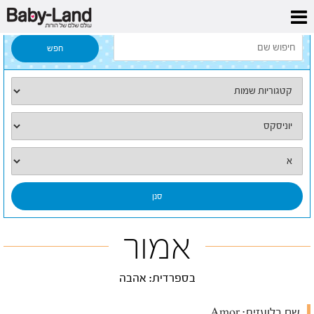
דף הבית
/
כל השמות
/
אמור
אמור
בספרדית: אהבה
שם בלועזית:
Amor