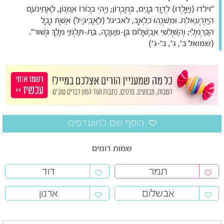
"וילדו (וַיִּוָּלְדוּ) לְדָוִד בָּנִים, בְּחֶבְרוֹן; וַיְהִי בְכוֹרוֹ אַמְנוֹן, לַאֲחִינֹעַם
הַיִּזְרְעֵאלִת. וּמִשְׁנֵהוּ כִלְאָב, לאביגל (לַאֲבִיגַיִל) אֵשֶׁת נָבָל
הַכַּרְמְלִי; וְהַשְּׁלִשִׁי אַבְשָׁלוֹם בֶּן-מַעֲכָה, בַּת-תַּלְמַי מֶלֶךְ גְּשׁוּר".
(שמואל ב', ג', ב'-ג')
שמות דומים
תמר
דוד
אבשלום
ארנון