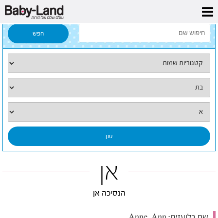
דף הבית
/
כל השמות
/
אן
אן
הנסיכה אן
שם בלועזית:
Anne, Ann