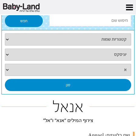
דף הבית
/
כל השמות
/
אנאל
אנאל
צירוף המילים "אנא" ו"אל"
שם בלועזית:
Annael