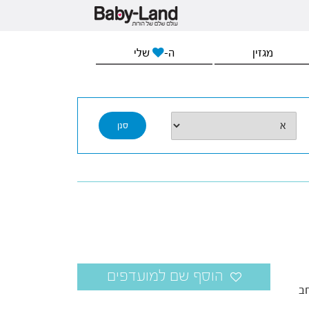
מגזין
ה-
שלי
ב