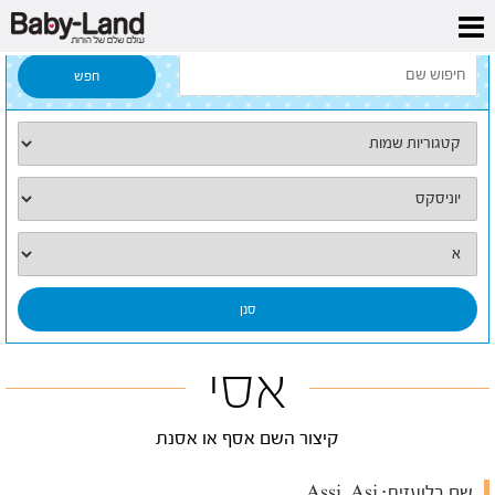
דף הבית
/
כל השמות
/
אסי
אסי
קיצור השם אסף או אסנת
שם בלועזית:
Assi, Asi