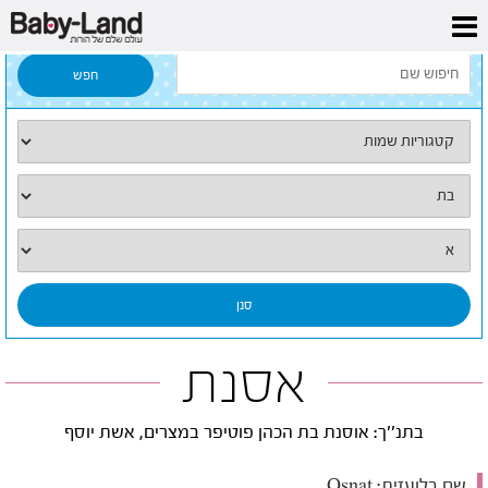
דף הבית
/
כל השמות
/
אסנת
אסנת
בתנ''ך: אוסנת בת הכהן פוטיפר במצרים, אשת יוסף
שם בלועזית:
Osnat