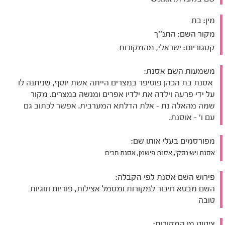
מין:
בת
מקור השם:
התנ''ך
קטגוריות:
ישראלי, מהמקורות
משמעות השם אסנת:
אסנת בת הכהן פוטיפר במצרים הייתה אשת יוסף, שניתנה לו
על ידי פרעה וילדה את ילדיו אפרים ומנשה במצרים. מקור
שמה מהאלה נת - אלת הדלתא המערבית. אפשר לכתוב גם
עם ו' - אוסנת.
מפורסמים בעלי אותו שם:
אסנת וישינסקי, אסנת פישמן, אסנת חכים
פירוש השם אסנת לפי הקבלה:
השם מבטא חיבור למקורות ומסמל אצילות, פוריות וזוגיות
טובה
ציטוט מן המקורות: