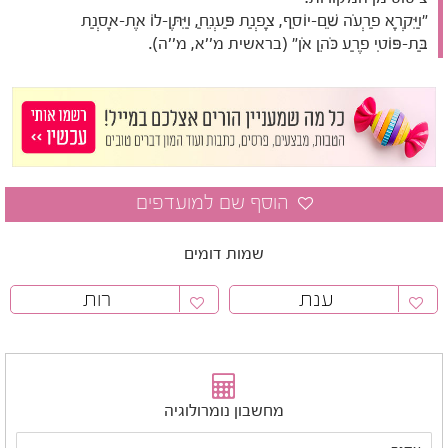
"וַיִּקְרָא פַרְעֹה שֵׁם-יוֹסֵף, צָפְנַת פַּעְנֵחַ, וַיִּתֶּן-לוֹ אֶת-אָסְנַת
בַּת-פּוֹטִי פֶרַע כֹּהֵן אֹן" (בראשית מ''א, מ''ה).
שמות דומים
ענת
רות
מחשבון נומרולוגיה