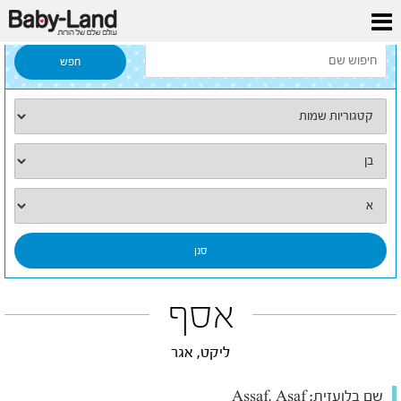
דף הבית
/
כל השמות
/
אסף
אסף
ליקט, אגר
שם בלועזית:
Assaf, Asaf