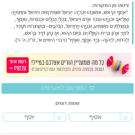
ציטוט מן המקורות:
"אָסָף הָרֹאשׁ, וּמִשְׁנֵהוּ זְכַרְיָה; יְעִיאֵל וּשְׁמִירָמוֹת וִיחִיאֵל וּמַתִּתְיָה
וֶאֱלִיאָב וּבְנָיָהוּ וְעֹבֵד אֱדֹם וִיעִיאֵל, בִּכְלֵי נְבָלִים וּבְכִנֹּרוֹת, וְאָסָף,
בַּמְצִלְתַּיִם מַשְׁמִיעַ. וּבְנָיָהוּ וְיַחֲזִיאֵל, הַכֹּהֲנִים--בַּחֲצֹצְרוֹת תָּמִיד,
לִפְנֵי אֲרוֹן בְּרִית-הָאֱלֹהִים. בַּיּוֹם הַהוּא, אָז נָתַן דָּוִיד בָּרֹאשׁ,
לְהֹדוֹת, לַיהוָה--בְּיַד-אָסָף, וְאֶחָיו" (דברי הימים א', ט''ז, ה'-ו').
שמות דומים
אסיף
יוסף