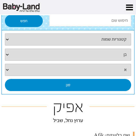
דף הבית
/
כל השמות
/
אפיק
אפיק
ערוץ נחל, שביל
שם בלועזית:
Afik