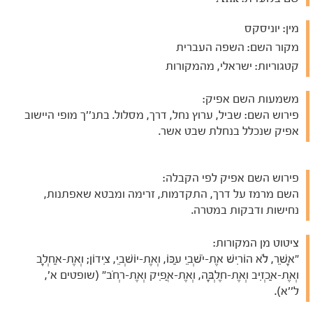
מין:
יוניסקס
מקור השם:
השפה העברית
קטגוריות:
ישראלי, מהמקורות
משמעות השם אפיק:
פירוש השם: שביל, ערוץ נחל, דרך, מסלול. בתנ''ך מופי היישוב
אפיק שנכלל בנחלת שבט אשר.
פירוש השם אפיק לפי הקבלה:
השם מרמז על דרך, התקדמות, זרימה ומבטא שאפתנות,
נחישות ודבקות במטרה.
ציטוט מן המקורות:
"אָשֵׁר, לֹא הוֹרִישׁ אֶת-יֹשְׁבֵי עַכּוֹ, וְאֶת-יוֹשְׁבֵי, צִידוֹן; וְאֶת-אַחְלָב
וְאֶת-אַכְזִיב וְאֶת-חֶלְבָּה, וְאֶת-אֲפִיק וְאֶת-רְחֹב" (שופטים א',
ל''א).