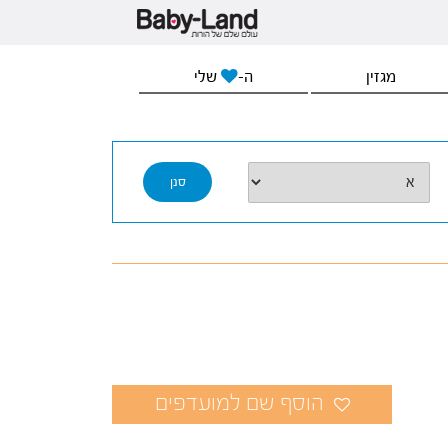
מגזין
ה-
שלי