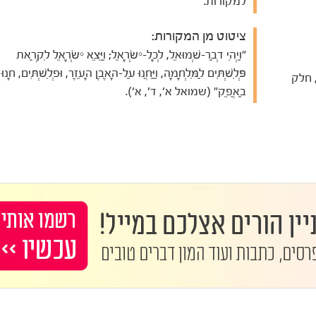
למקורות.
ציטוט מן המקורות:
"וַיְהִי דְבַר-שְׁמוּאֵל, לְכָל-יִשְׂרָאֵל; וַיֵּצֵא יִשְׂרָאֵל לִקְרַאת
פְּלִשְׁתִּים לַמִּלְחָמָה, וַיַּחֲנוּ עַל-הָאֶבֶן הָעֵזֶר, וּפְלִשְׁתִּים, חָנוּ
 חלק
בַאֲפֵק" (שמואל א', ד', א').