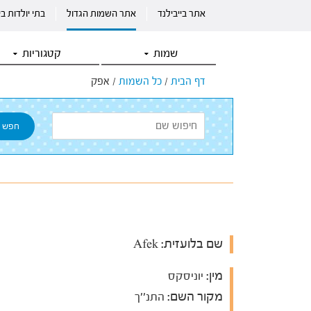
אתר בייבילנד
אתר השמות הגדול
בתי יולדות ב
שמות
קטגוריות
דף הבית
/
כל השמות
/
אפק
שם בלועזית:
Afek
מין:
יוניסקס
מקור השם:
התנ''ך