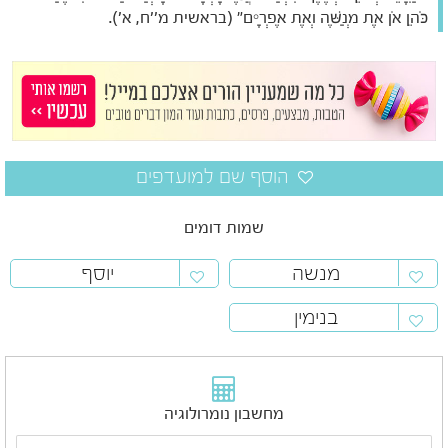
כֹּהֵן אֹן אֶת מְנַשֶּׁה וְאֶת אֶפְרָיִם" (בראשית מ''ח, א').
שמות דומים
מנשה
יוסף
בנימין
מחשבון נומרולוגיה