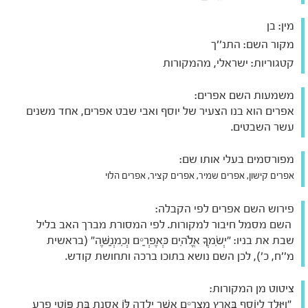
מין:
בן
מקור השם:
התנ''ך
קטגוריות:
ישראלי, מהמקורות
משמעות השם אפרים:
אפרים הוא בנו הצעיר של יוסף ואבי שבט אפרים, אחד משנים
עשר השבטים.
מפורסמים בעלי אותו שם:
אפרים קישון, אפרים שמיר, אפרים קציר, אפרים הלוי
פירוש השם אפרים לפי הקבלה:
השם מסמל חיבור למקורות. לפי המסורת מברך האב בליל
שבת את בניו: "יְשִׂמְךָ אֱלֹהִים כְּאֶפְרַיִם וְכִמְנַשֶּׁה" (בראשית
מ''ח, כ'), לכן השם נושא בתוכו ברכה ותחושת קודש.
ציטוט מן המקורות:
"וַיִּוָּלֵד לְיוֹסֵף בְּאֶרֶץ מִצְרַיִם אֲשֶׁר יָלְדָה לּוֹ אָסְנַת בַּת פּוֹטִי פֶרַע