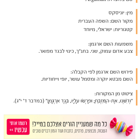
מין:
יוניסקס
מקור השם:
השפה העברית
קטגוריות:
ישראלי, מיוחד
משמעות השם ארגמן:
צבע אדום עמוק, שני. בתנ"ך, כינוי לבגד מפואר.
פירוש השם ארגמן לפי הקבלה:
השם מבטא יוקרה ומסמל עושר, יופי וייחודיות.
ציטוט מן המקורות:
"וְדִשְּׁנוּ, אֶת-הַמִּזְבֵּחַ; וּפָרְשׂוּ עָלָיו, בֶּגֶד אַרְגָּמָן" (במדבר ד' י"ג).