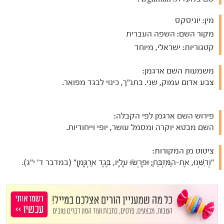
מין:
יוניסקס
מקור השם:
השפה העברית
קטגוריות:
ישראלי, מיוחד
משמעות השם ארגמן:
צבע אדום עמוק, שני. בתנ"ך, כינוי לבגד מפואר.
פירוש השם ארגמן לפי הקבלה:
השם מבטא יוקרה ומסמל עושר, יופי וייחודיות.
ציטוט מן המקורות:
"וְדִשְּׁנוּ, אֶת-הַמִּזְבֵּחַ; וּפָרְשׂוּ עָלָיו, בֶּגֶד אַרְגָּמָן" (במדבר ד' י"ג).