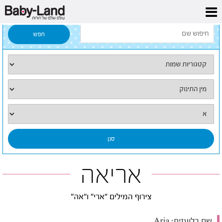
דף הבית
/
כל השמות
/
אריאה
אריאה
צירוף המילים "ארי" ו"אה"
שם בלועזית:
Aria