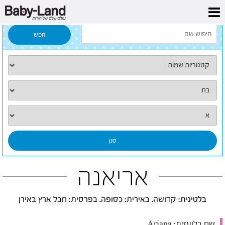
דף הבית
/
כל השמות
/
אריאנה
אריאנה
בלטינית: קדושה. באירית: כסופה. בפרסית: חבל ארץ באירן
שם בלועזית:
Ariana