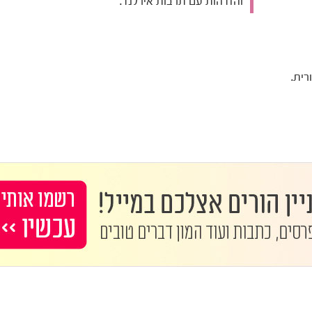
והזדהות עם תרבות אירלנד.
רית.