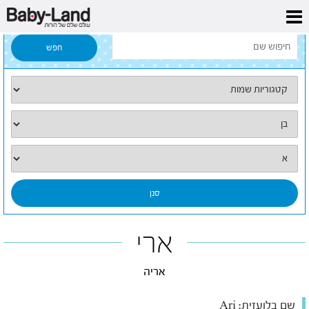
דף הבית
/
כל השמות
/
ארי
ארי
אריה
שם בלועזית:
Ari