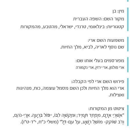
מין:
בן
מקור השם:
השפה העברית
קטגוריות:
בינלאומי, טרנדי, ישראלי, מהטבע, מהמקורות
משמעות השם ארי:
שם נוסף לאריה, לביא, מלך החיות.
מפורסמים בעלי אותו שם:
ארי פולמן, ארי ירזין, ארי נקמורה
פירוש השם ארי לפי הקבלה:
ארי הוא מלך החיות ולכן השם מסמל עוצמה, כוח, מנהיגות
ואצילות.
ציטוט מן המקורות:
"אַשְׁרֵי אָדָם, מְפַחֵד תָּמִיד; וּמַקְשֶׁה לִבּוֹ, יִפּוֹל בְּרָעָה. אֲרִי-נֹהֵם,
וְדֹב שׁוֹקֵק- מוֹשֵׁל רָשָׁע, עַל עַם-דָּל" (משלי כ"ח, י"ד-ט"ו).