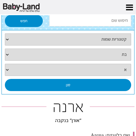
דף הבית
/
כל השמות
/
ארנה
ארנה
"אורן" בנקבה
שם בלועזית:
Arena