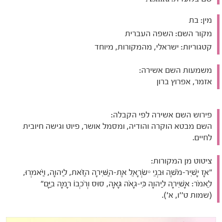
מין:
בת
מקור השם:
השפה העברית
קטגוריות:
ישראלי, מהמקורות, מיוחד
משמעות השם אשירה:
אזמר, אפרוץ ברון
פירוש השם אשירה לפי הקבלה:
השם מבטא הוקרה והודיה, ומסמל אושר, פיוט וגישה חיובית
לחיים.
ציטוט מן המקורות:
"אָז יָשִׁיר-מֹשֶׁה וּבְנֵי יִשְׂרָאֵל אֶת-הַשִּׁירָה הַזֹּאת, לַיהוָה, וַיֹּאמְרוּ,
לֵאמֹר: אָשִׁירָה לַיהוָה כִּי-גָאֹה גָּאָה, סוּס וְרֹכְבוֹ רָמָה בַיָּם"
(שמות ט''ו, א').