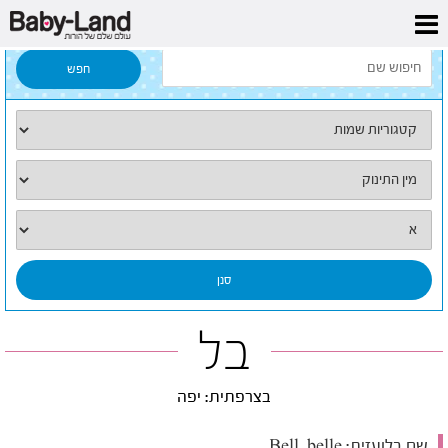
דף הבית
/
כל השמות
/
בל
בל
בצרפתית: יפה
שם בלועזית:
Bell, belle