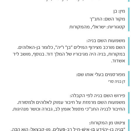
מין:
בן
מקור השם:
התנ''ך
קטגוריות:
ישראלי, מהמקורות
משמעות השם בניה:
השם מורכב מצירוף המילים "בן" ו"יה", כלומר בן-האלוהים.
במקורות, בניה היה מגיבוריו של המלך דוד. בנוסף, מושב ליד
אשדוד.
מפורסמים בעלי אותו שם:
דן בניה סרי
פירוש השם בניה לפי הקבלה:
משמעות השם מרמזת על חיבור עמוק לאלוהים ולמסורת.
החיבור לבניה התנ''כי מסמל אומץ לב, גבורה וכושר מנהיגות.
ציטוט מן המקורות:
"בְּנָיָה בֶן-יְהוֹיָדָע בֶּן-אִישׁ-חַיִל רַב-פְּעָלִים, מִן-קַבְצְאֵל; הוּא הִכָּה,