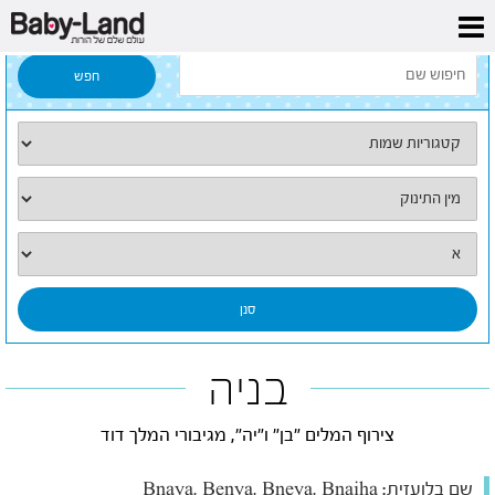
דף הבית
/
כל השמות
/
בניה
בניה
צירוף המלים "בן" ו"יה", מגיבורי המלך דוד
שם בלועזית:
Bnaya, Benya, Bneya, Bnaiha