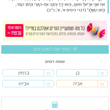
אֵת שְׁנֵי אֲרִיאֵל מוֹאָב, וְהוּא יָרַד וְהִכָּה אֶת-הָאֲרִי בְּתוֹךְ הַבּוֹר,
בְּיוֹם הַשָּׁלֶג" (דברי הימים א', א', כ''ב).
שמות דומים
בן
בנימין
אביה
אביהו