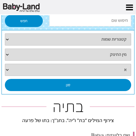
דף הבית
/
כל השמות
/
בתיה
בתיה
צירוף המילים "בת" ו"יה". בתנ''ך: בתו של פרעה
שם בלועזית:
Batya