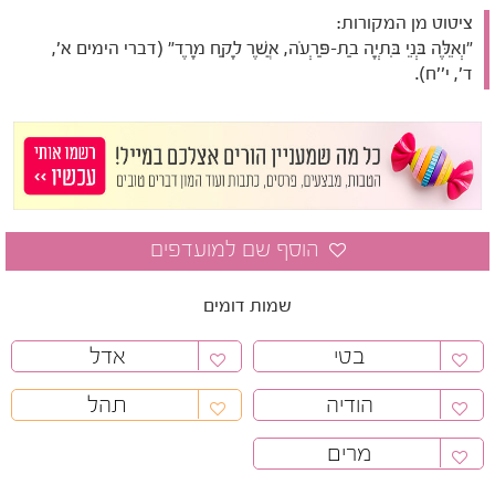
ציטוט מן המקורות:
"וְאֵלֶּה בְּנֵי בִּתְיָה בַת-פַּרְעֹה, אֲשֶׁר לָקַח מָרֶד" (דברי הימים א',
ד', י''ח).
שמות דומים
בטי
אדל
הודיה
תהל
מרים