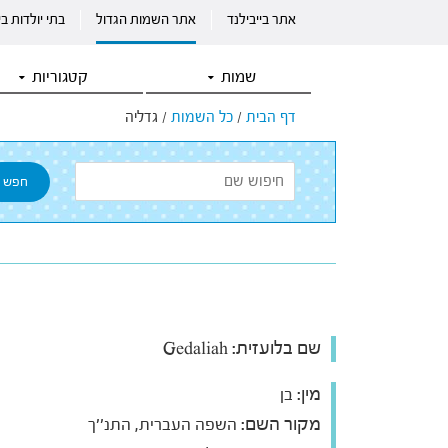
אתר בייבילנד
אתר השמות הגדול
בתי יולדות ב
שמות
קטגוריות
דף הבית
/
כל השמות
/
גדליה
שם בלועזית:
Gedaliah
מין:
בן
מקור השם:
השפה העברית, התנ''ך