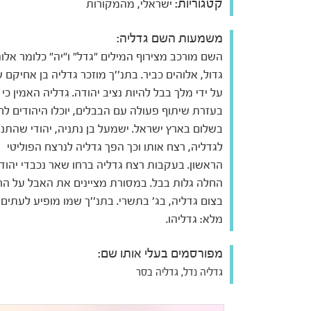
קטגוריות:
ישראלי, מהמקורות
משמעות השם גדליה:
השם מורכב מצירוף המילים "גדל" ו"יה" כלומר אלו
גדול, אלוהים כביר. בתנ''ך מוזכר גדליה בן אחיקם 
על ידי מלך בבל להיות נציב יהודה. גדליה האמין כי
בעזרת שיתוף פעולה עם הבבלים, יוכלו היהודים לח
בשלום בארץ ישראל. ישמעל בן נתניה, יהודי שהתנ
לגדליה, רצח אותו וכך הפך גדליה לנרצח הפוליטי
הראשון. בעקבות רצח גדליה ברחו שאר נכבדי יהודה
החלה גלות בבל. במסורת מציינים את האבל על ה
בצום גדליה, בג' בתשרי. בתנ''ך שמו מופיע לעתים
מלא: גדליהו.
מפורסמים בעלי אותו שם:
גדליה נדל, גדליה בסר