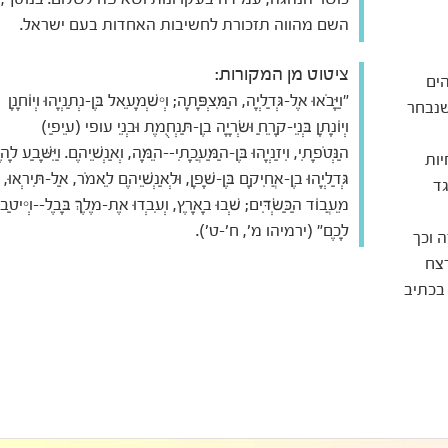
השם מהווה תזכורת לחשיבות האחדות בעם ישראל.
ציטוט מן המקורות:
הים
"וַיָּבֹאוּ אֶל-גְּדַלְיָה, הַמִּצְפָּתָה; וְיִשְׁמָעֵאל בֶּן-נְתַנְיָהוּ וְיוֹחָנָן
שנבחר
וְיוֹנָתָן בְּנֵי-קָרֵחַ וּשְׂרָיָה בֶן-תַּנְחֻמֶת וּבְנֵי עופי (עֵיפַי)
הַנְּטֹפָתִי, וִיזַנְיָהוּ בֶּן-הַמַּעֲכָתִי--הֵמָּה, וְאַנְשֵׁיהֶם. וַיִּשָּׁבַע לָה
יות
גְּדַלְיָהוּ בֶן-אֲחִיקָם בֶּן-שָׁפָן, וּלְאַנְשֵׁיהֶם לֵאמֹר, אַל-תִּירְאוּ,
גד
מֵעֲבוֹד הַכַּשְׂדִּים; שְׁבוּ בָאָרֶץ, וְעִבְדוּ אֶת-מֶלֶךְ בָּבֶל--וְיִיטַב
לָכֶם" (ירמיהו מ', ח'-ט').
 וכך
רצח
 בכתיב