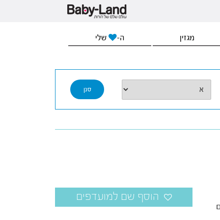
מגזין
ה-
שלי
ם