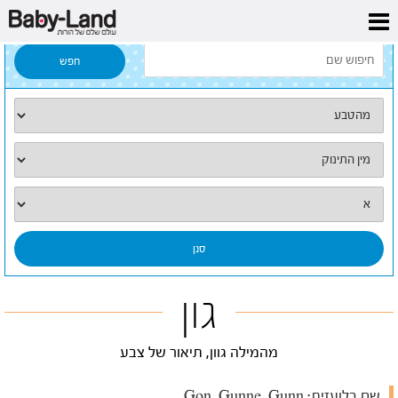
דף הבית
/
כל השמות
/
גון
גון
מהמילה גוון, תיאור של צבע
שם בלועזית:
Gon, Gunne, Gunn