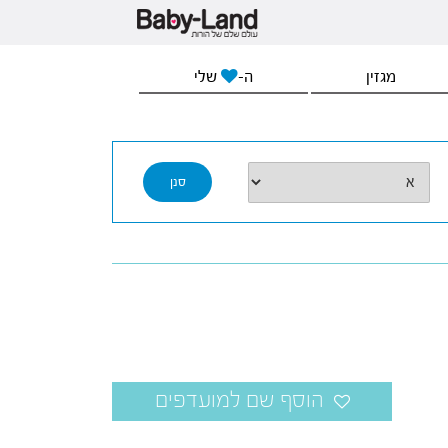
מגזין
ה-
שלי