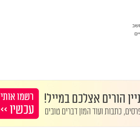
חשב
ים