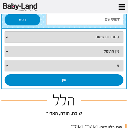
דף הבית
/
כל השמות
/
הלל
הלל
שיבח, הודה, האדיר
שם בלועזית:
Hillel, Hallel