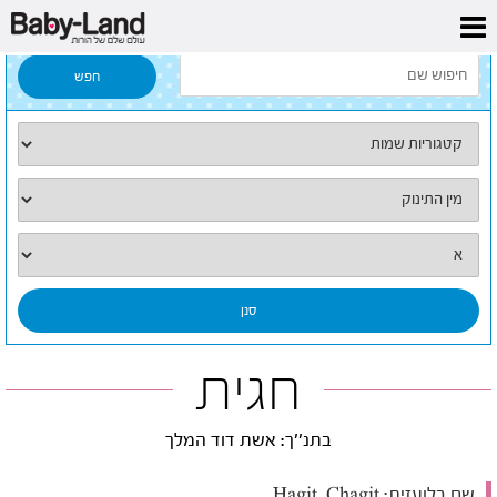
דף הבית
/
כל השמות
/
חגית
חגית
בתנ''ך: אשת דוד המלך
שם בלועזית:
Hagit, Chagit