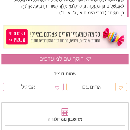
לְאַבְשָׁלוֹם בֶּן-מַעֲכָה, בַּת-תַּלְמַי מֶלֶךְ גְּשׁוּר; הָרְבִיעִי, אֲדֹנִיָּה
בֶן-חַגִּית" (דברי הימים א', ג', א'-ב').
שמות דומים
אחינועם
אביגיל
מחשבון נומרולוגיה