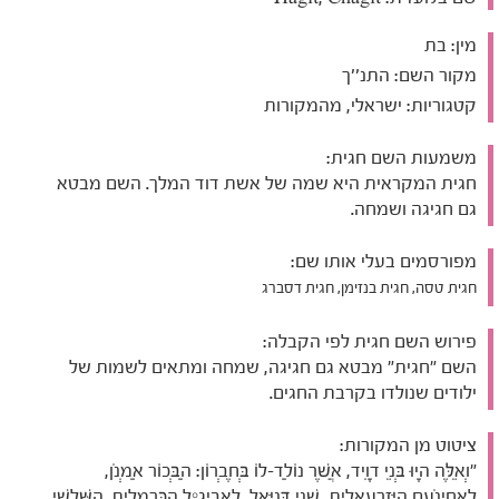
מין:
בת
מקור השם:
התנ''ך
קטגוריות:
ישראלי, מהמקורות
משמעות השם חגית:
חגית המקראית היא שמה של אשת דוד המלך. השם מבטא
גם חגיגה ושמחה.
מפורסמים בעלי אותו שם:
חגית טסה, חגית בנזימן, חגית דסברג
פירוש השם חגית לפי הקבלה:
השם "חגית" מבטא גם חגיגה, שמחה ומתאים לשמות של
ילודים שנולדו בקרבת החגים.
ציטוט מן המקורות:
"וְאֵלֶּה הָיוּ בְּנֵי דָוִיד, אֲשֶׁר נוֹלַד-לוֹ בְּחֶבְרוֹן: הַבְּכוֹר אַמְנֹן,
לַאֲחִינֹעַם הַיִּזְרְעֵאלִית, שֵׁנִי דָּנִיֵּאל, לַאֲבִיגַיִל הַכַּרְמְלִית. הַשְּׁלִשִׁי