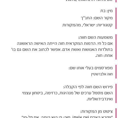
מין:
בת
מקור השם:
התנ''ך
קטגוריות:
ישראלי, מהמקורות
משמעות השם חווה:
אם כל חי. הדמות המקראית חוה הייתה האישה הראשונה
בתולדות האנושות ואשת אדם. אפשר לכתוב את השם גם בו'
אחת: חוה.
מפורסמים בעלי אותו שם:
חווה אלברשטיין
פירוש השם חווה לפי הקבלה:
השם מסמל ערכים של מנהיגות, כרזימה, ביטחון עצמי
ואינדבידואליות.
ציטוט מן המקורות:
"וַיִּקְרָא הָאָדָם שֵׁם אִשְׁתּוֹ, חַוָּה: כִּי הִוא הָיְתָה, אֵם כָּל-חָי"