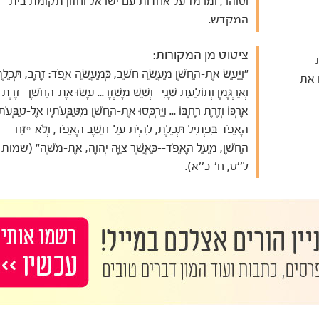
וטוהר, ומרמז על אחדות עם ישראל וחזון תקומת בית
המקדש.
ציטוט מן המקורות:
"וַיַּעַשׂ אֶת-הַחֹשֶׁן מַעֲשֵׂה חֹשֵׁב, כְּמַעֲשֵׂה אֵפֹד: זָהָב, תְּכֵלֶ
 שייצגו את
וְאַרְגָּמָן וְתוֹלַעַת שָׁנִי--וְשֵׁשׁ מָשְׁזָר... עָשׂוּ אֶת-הַחֹשֶׁן--זֶרֶת
אָרְכּוֹ וְזֶרֶת רָחְבּוֹ ... וַיִּרְכְּסוּ אֶת-הַחֹשֶׁן מִטַּבְּעֹתָיו אֶל-טַבְּעֹת
הָאֵפֹד בִּפְתִיל תְּכֵלֶת, לִהְיֹת עַל-חֵשֶׁב הָאֵפֹד, וְלֹא-יִזַּח
הַחֹשֶׁן, מֵעַל הָאֵפֹד--כַּאֲשֶׁר צִוָּה יְהוָה, אֶת-מֹשֶׁה" (שמות
ל''ט, ח'-כ''א).