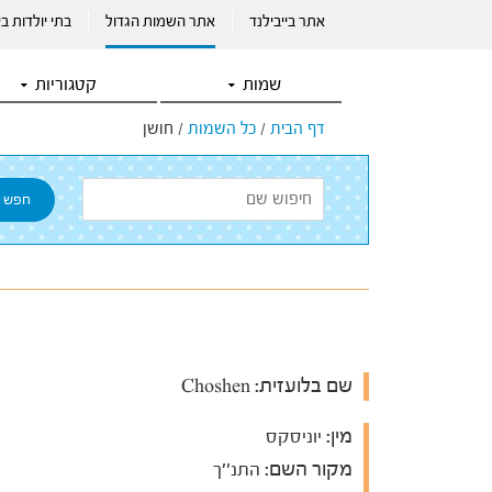
אתר בייבילנד
אתר השמות הגדול
בתי יולדות ב
שמות
קטגוריות
דף הבית
/
כל השמות
/
חושן
שם בלועזית:
Choshen
מין:
יוניסקס
מקור השם:
התנ''ך