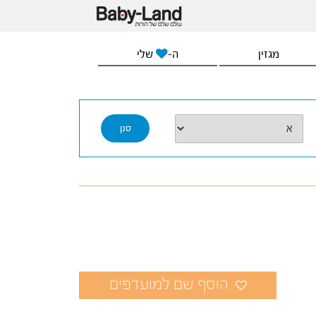
מגזין
ה-
שלי