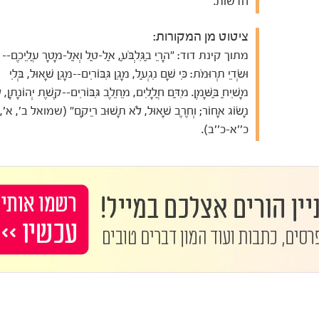
חדשות.
ציטוט מן המקורות:
מתוך קינת דוד: "הָרֵי בַגִּלְבֹּעַ, אַל-טַל וְאַל-מָטָר עֲלֵיכֶם--
וּשְׂדֵי תְרוּמֹת: כִּי שָׁם נִגְעַל, מָגֵן גִּבּוֹרִים--מָגֵן שָׁאוּל, בְּלִי
מָשִׁיחַ בַּשָּׁמֶן. מִדַּם חֲלָלִים, מֵחֵלֶב גִּבּוֹרִים--קֶשֶׁת יְהוֹנָתָן, 
נָשׂוֹג אָחוֹר; וְחֶרֶב שָׁאוּל, לֹא תָשׁוּב רֵיקָם" (שמואל ב', א',
כ''א-כ''ב).