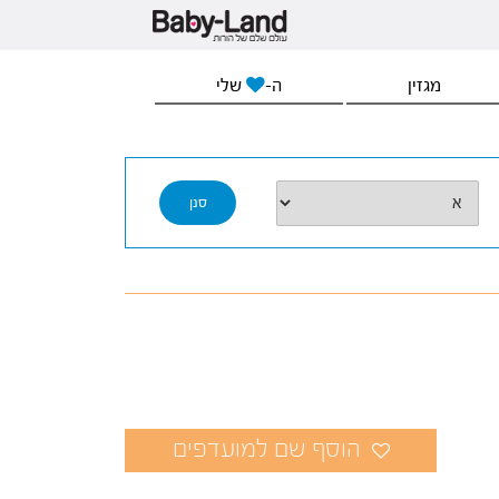
מגזין
ה-
שלי