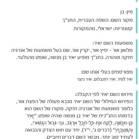
מין:
בן
מקור השם:
השפה העברית, התנ''ך
קטגוריות:
ישראלי, מהמקורות
משמעות השם יאיר:
מלשון אור - יפיץ אור, יקרין אור. שם בעל משמעות של אנרגיה
חזקה וטהורה. בתנ''ך מופיע יאיר בן מנשה, שופט מהגלעד.
מפורסמים בעלי אותו שם:
יאיר לפיד, יאיר רוזנבלום, יאיר ניצני
פירוש השם יאיר לפי הקבלה:
הפירוש המילולי של השם יאיר מנבא פעולה של הפצת אור,
כלומר משמעות של אנרגיה חזקה. מקורו של השם הוא
בדמותו התנ''כית של יאיר בן מנשה שהיה שופט. "יָאִיר
בֶּן-מְנַשֶּׁה, לָקַח אֶת-כָּל-חֶבֶל אַרְגֹּב, עַד-גְּבוּל הַגְּשׁוּרִי,
וְהַמַּעֲכָתִי" (דברים ג', י''ד). יחד עם חוש הצדק והנבואה
לעתיד טוב יותר, מבשר השם דברים חיוביים.