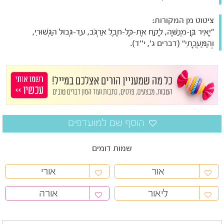
ציטוט מן המקורות:
"יָאִיר בֶּן-מְנַשֶּׁה, לָקַח אֶת-כָּל-חֶבֶל אַרְגֹּב, עַד-גְּבוּל הַגְּשׁוּרִי,
וְהַמַּעֲכָתִי" (דברים ג', י''ד).
שמות דומים
אור
אורי
ליאור
אורה