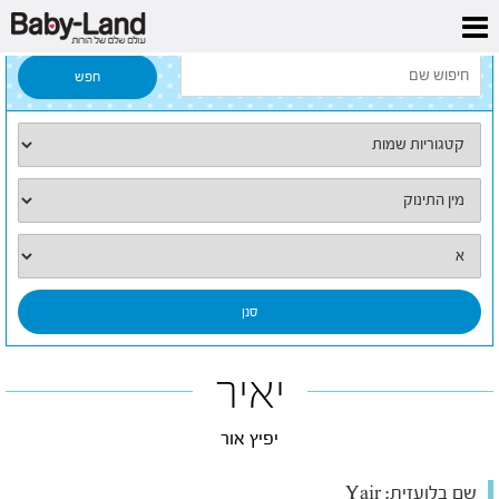
דף הבית
/
כל השמות
/
יאיר
יאיר
יפיץ אור
שם בלועזית:
Yair