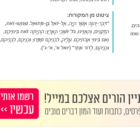
ציטוט מן המקורות:
"דְּבַר-יְהוָה אֲשֶׁר הָיָה, אֶל-יוֹאֵל בֶּן-פְּתוּאֵל. שִׁמְעוּ-זֹאת,
הים.
הַזְּקֵנִים, וְהַאֲזִינוּ, כֹּל יוֹשְׁבֵי הָאָרֶץ; הֶהָיְתָה זֹּאת בִּימֵיכֶם,
 שמו
וְאִם בִּימֵי אֲבֹתֵיכֶם. עָלֶיהָ, לִבְנֵיכֶם סַפֵּרוּ; וּבְנֵיכֶם, לִבְנֵיהֶם,
וּבְנֵיהֶם, לְדוֹר אַחֵר" (יואל א', א'-ג').