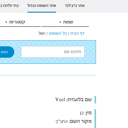
אתר בייבילנד
אתר השמות הגדול
בתי יולדות ב
שמות
קטגוריות
דף הבית
/
כל השמות
/
יואל
שם בלועזית:
Yoel
מין:
בן
מקור השם:
התנ''ך