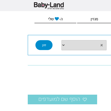
מגזין
ה-
שלי