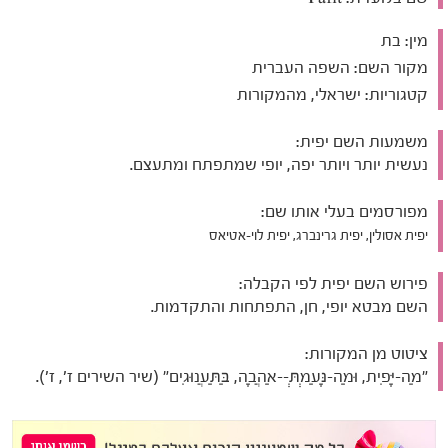
מין:
בת
מקור השם:
השפה העברית
קטגוריות:
ישראלי, מהמקורות
משמעות השם יפית:
נעשית יותר ויותר יפה, יופי שמתפתח ומתעצם.
מפורסמים בעלי אותו שם:
יפית אסולין, יפית גרינברג, יפית לוי-אטיאס
פירוש השם יפית לפי הקבלה:
השם מבטא יופי, חן, התפתחות והתקדמות.
ציטוט מן המקורות:
"מַה-יָּפִית, וּמַה-נָּעַמְתְּ--אַהֲבָה, בַּתַּעֲנוּגִים" (שיר השירים ז', ז').