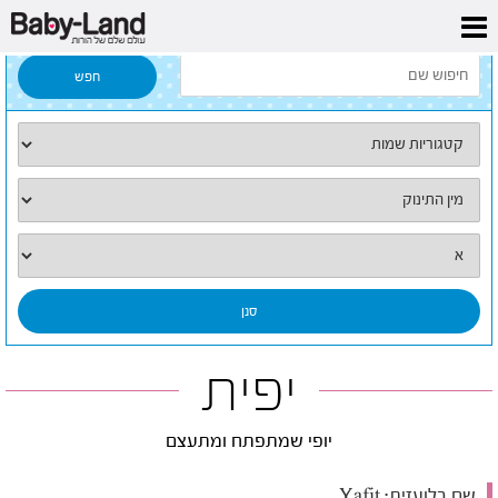
דף הבית
/
כל השמות
/
יפית
יפית
יופי שמתפתח ומתעצם
שם בלועזית:
Yafit