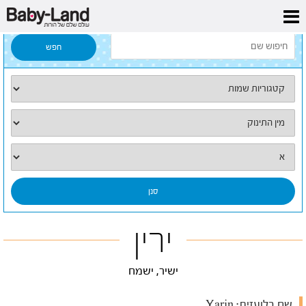
דף הבית
/
כל השמות
/
ירין
ירין
ישיר, ישמח
שם בלועזית:
Yarin