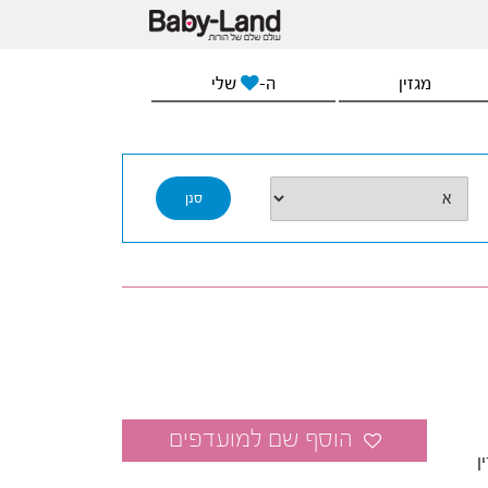
מגזין
ה-
שלי
ן